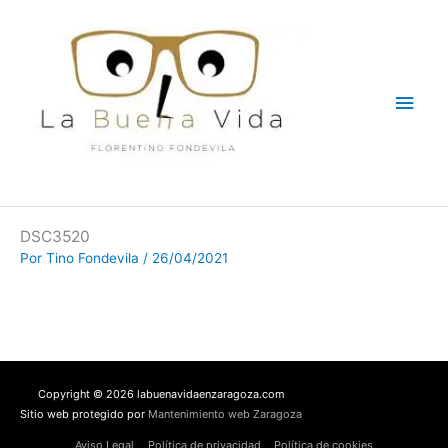
Ir
Men
al
contenido
princ
DSC3520
Por
Tino Fondevila
/
26/04/2021
Copyright © 2026 labuenavidaenzaragoza.com
Sitio web protegido por
Mantenimiento web Zaragoza
Aviso Legal
Política de privacidad
Política de cookies