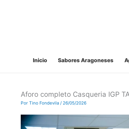
Ir
al
contenido
Inicio
Sabores Aragoneses
A
Aforo completo Casqueria IGP T
Por
Tino Fondevila
/
26/05/2026