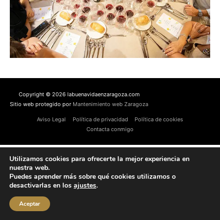
Copyright © 2026 labuenavidaenzaragoza.com
Sitio web protegido por
Mantenimiento web Zaragoza
Aviso Legal
Política de privacidad
Política de cookies
Contacta conmigo
Utilizamos cookies para ofrecerte la mejor experiencia en
nuestra web.
Puedes aprender más sobre qué cookies utilizamos o
desactivarlas en los
ajustes
.
Aceptar