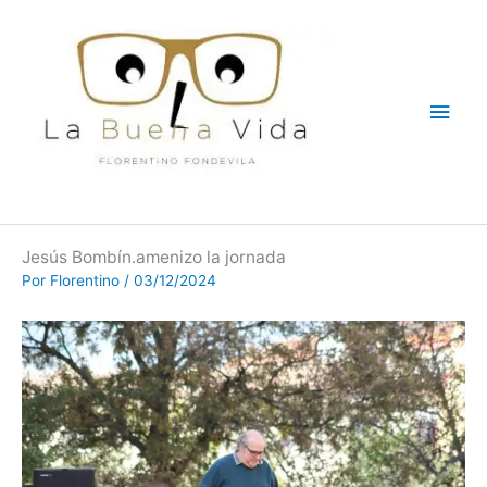
Ir
Men
al
contenido
princ
Jesús Bombín.amenizo la jornada
Por
Florentino
/
03/12/2024