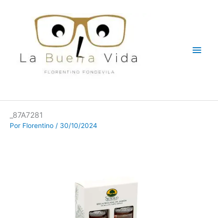
Ir
Men
al
contenido
princ
_87A7281
Por
Florentino
/
30/10/2024