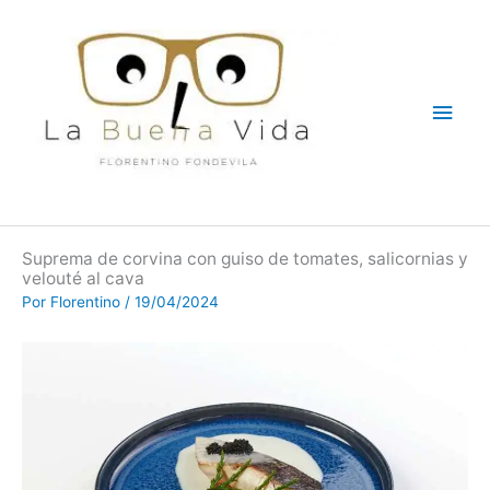
Ir
Men
al
contenido
princ
Suprema de corvina con guiso de tomates, salicornias y
velouté al cava
Por
Florentino
/
19/04/2024