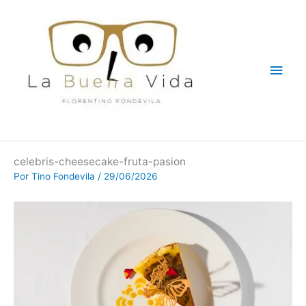
Ir
Men
al
contenido
princ
celebris-cheesecake-fruta-pasion
Por
Tino Fondevila
/
29/06/2026