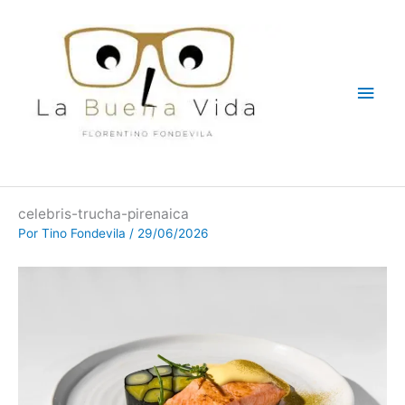
Ir
Men
al
contenido
princ
celebris-trucha-pirenaica
Por
Tino Fondevila
/
29/06/2026