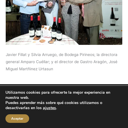
Javier Fillat y Silvia Arruego, de Bodega Pirineos; la directora
general Amparo Cuéllar; y el director de Gastro Aragón, José
MIguel Martñinez Urtasun
Utilizamos cookies para ofrecerte la mejor experiencia en
Copyright © 2026 labuenavidaenzaragoza.com
nuestra web.
Sitio web protegido por
Mantenimiento web Zaragoza
Puedes aprender más sobre qué cookies utilizamos o
desactivarlas en los
ajustes
.
Aviso Legal
Política de privacidad
Política de cookies
Contacta conmigo
Aceptar