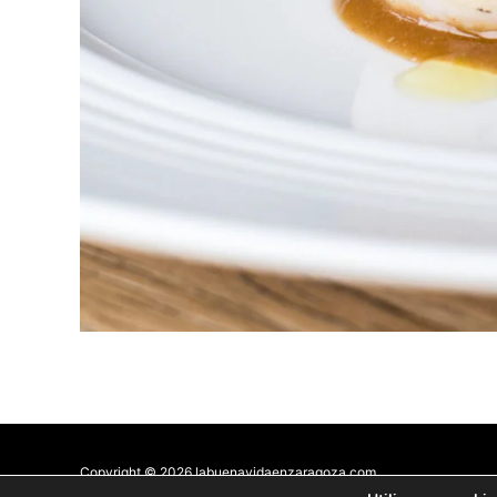
Copyright © 2026 labuenavidaenzaragoza.com
Sitio web protegido por
Mantenimiento web Zaragoza