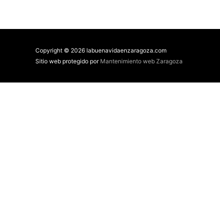
Copyright © 2026 labuenavidaenzaragoza.com
Sitio web protegido por
Mantenimiento web Zaragoza