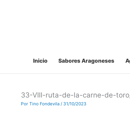
Ir
al
contenido
Inicio
Sabores Aragoneses
A
33-VIII-ruta-de-la-carne-de-to
Por
Tino Fondevila
/
31/10/2023