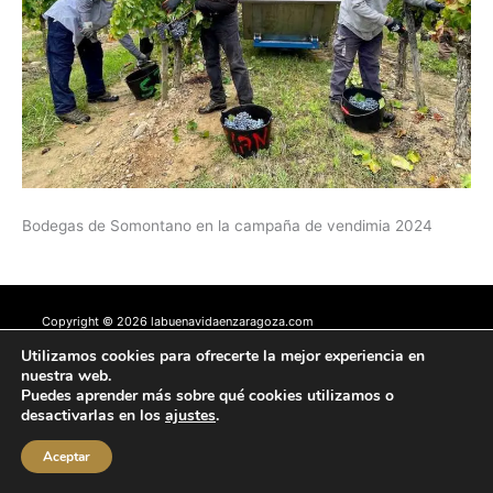
Bodegas de Somontano en la campaña de vendimia 2024
Copyright © 2026 labuenavidaenzaragoza.com
Sitio web protegido por
Mantenimiento web Zaragoza
Utilizamos cookies para ofrecerte la mejor experiencia en
nuestra web.
Aviso Legal
Política de privacidad
Política de cookies
Puedes aprender más sobre qué cookies utilizamos o
Contacta conmigo
desactivarlas en los
ajustes
.
Aceptar