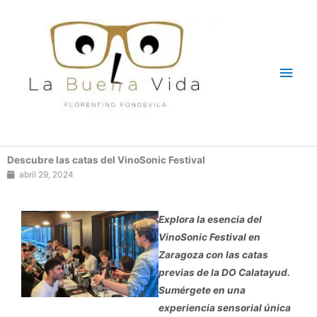
Ir
Men
al
contenido
princ
Descubre las catas del VinoSonic Festival
abril 29, 2024
Explora la esencia del
VinoSonic Festival en
Zaragoza con las catas
previas de la DO Calatayud.
Sumérgete en una
experiencia sensorial única