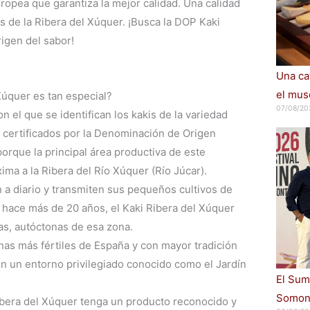
ropea que garantiza la mejor calidad. Una calidad
ras de la Ribera del Xúquer. ¡Busca la DOP Kaki
rigen del sabor!
Una cat
el muse
Xúquer es tan especial?
07/08/20
 el que se identifican los kakis de la variedad
 y certificados por la Denominación de Origen
orque la principal área productiva de este
ima a la Ribera del Río Xúquer (Río Júcar).
n a diario y transmiten sus pequeños cultivos de
hace más de 20 años, el Kaki Ribera del Xúquer
as, autóctonas de esa zona.
onas más fértiles de España y con mayor tradición
 en un entorno privilegiado conocido como el Jardín
El Sum
Somont
ibera del Xúquer tenga un producto reconocido y