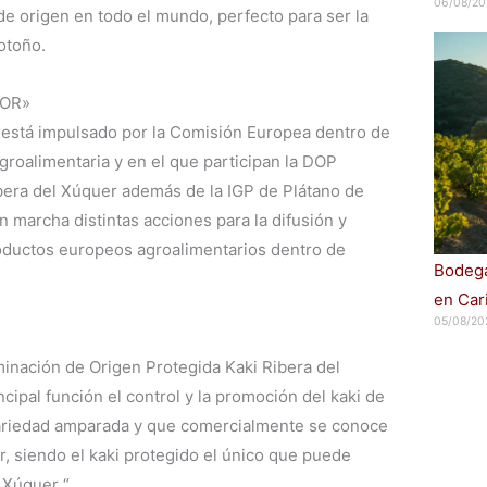
06/08/20
e origen en todo el mundo, perfecto para ser la
 otoño.
BOR»
” está impulsado por la Comisión Europea dentro de
groalimentaria y en el que participan la DOP
bera del Xúquer además de la IGP de Plátano de
n marcha distintas acciones para la difusión y
roductos europeos agroalimentarios dentro de
Bodega
en Car
05/08/20
inación de Origen Protegida Kaki Ribera del
cipal función el control y la promoción del kaki de
 variedad amparada y que comercialmente se conoce
, siendo el kaki protegido el único que puede
Xúquer “.