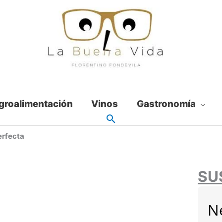
groalimentación
Vinos
Gastronomía
erfecta
SU
N