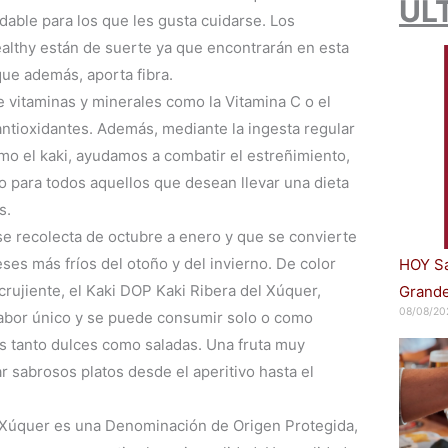
ÚL
able para los que les gusta cuidarse. Los
ealthy están de suerte ya que encontrarán en esta
que además, aporta fibra.
 vitaminas y minerales como la Vitamina C o el
antioxidantes. Además, mediante la ingesta regular
mo el kaki, ayudamos a combatir el estreñimiento,
 para todos aquellos que desean llevar una dieta
s.
e recolecta de octubre a enero y que se convierte
ses más fríos del otoño y del invierno. De color
HOY Sa
crujiente, el Kaki DOP Kaki Ribera del Xúquer,
Grande
08/08/20
sabor único y se puede consumir solo o como
as tanto dulces como saladas. Una fruta muy
r sabrosos platos desde el aperitivo hasta el
 Xúquer es una Denominación de Origen Protegida,