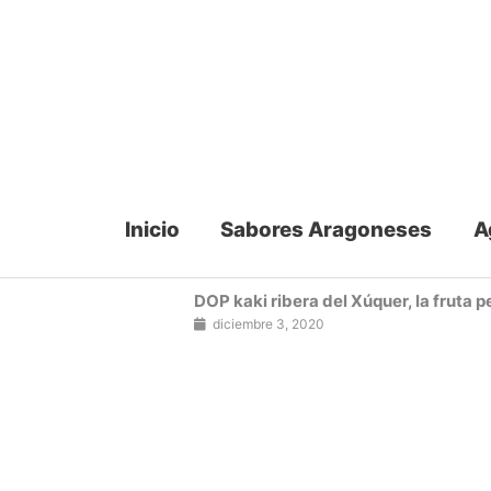
Ir
al
contenido
Inicio
Sabores Aragoneses
A
DOP kaki ribera del Xúquer, la fruta p
diciembre 3, 2020