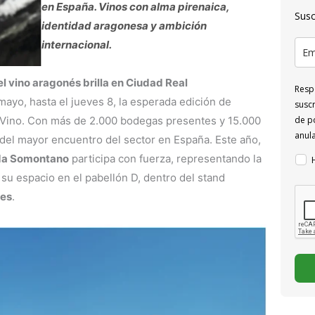
en España. Vinos con alma pirenaica,
Susc
identidad aragonesa y ambición
internacional.
vino aragonés brilla en Ciudad Real
Respo
ayo, hasta el jueves 8, la esperada edición de
suscr
el Vino. Con más de 2.000 bodegas presentes y 15.000
de po
anul
 del mayor encuentro del sector en España. Este año,
ida Somontano
participa con fuerza, representando la
su espacio en el pabellón D, dentro del stand
les
.