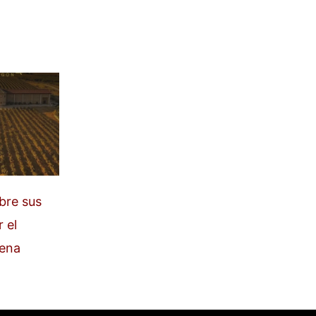
bre sus
 el
ñena