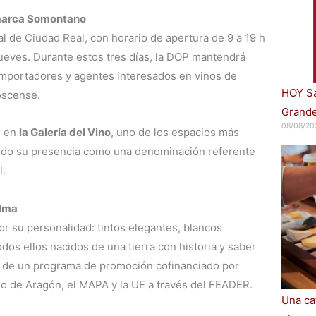
 marca Somontano
ial de Ciudad Real, con horario de apertura de 9 a 19 h
 jueves. Durante estos tres días, la DOP mantendrá
 importadores y agentes interesados en vinos de
HOY Sa
 oscense.
Grande
08/08/20
e en
la Galería del Vino
, uno de los espacios más
ndo su presencia como una denominación referente
l.
alma
r su personalidad: tintos elegantes, blancos
dos ellos nacidos de una tierra con historia y saber
te de un programa de promoción cofinanciado por
o de Aragón, el MAPA y la UE a través del FEADER.
Una cat