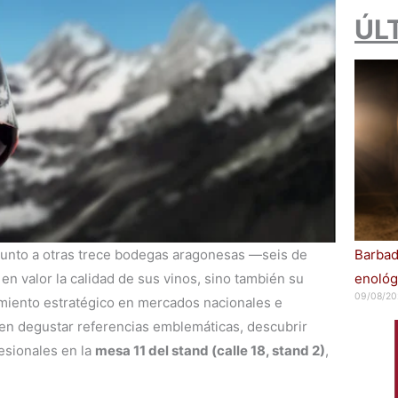
ÚL
Barbad
junto a otras trece bodegas aragonesas —seis de
enológ
n valor la calidad de sus vinos, sino también su
09/08/20
amiento estratégico en mercados nacionales e
den degustar referencias emblemáticas, descubrir
esionales en la
mesa 11 del stand (calle 18, stand 2)
,