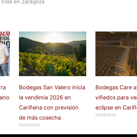
 Vida en Zaragoza
rra
Bodegas San Valero inicia
Bodegas Care a
tano
la vendimia 2026 en
viñedos para ver
Cariñena con previsión
eclipse en Cari
05/08/2026
de más cosecha
05/08/2026