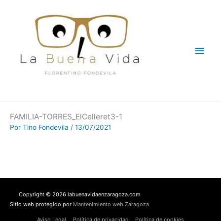
Ir
Men
al
contenido
princ
FAMILIA-TORRES_ElCelleret3-1
Por
Tino Fondevila
/
13/07/2021
Copyright © 2026 labuenavidaenzaragoza.com
Sitio web protegido por
Mantenimiento web Zaragoza
Aviso Legal
Política de privacidad
Política de cookies