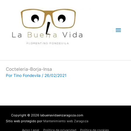
Ir
Men
al
contenido
princ
Cocteleria-Borja-Insa
Por
Tino Fondevila
/
26/02/2021
Copyright © 2026 labuenavidaenzaragoza.com
Sitio web protegido por
Mantenimiento web Zaragoza
Aviso Legal
Política de privacidad
Política de cookies