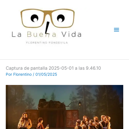
Ir
Men
al
contenido
princ
Captura de pantalla 2025-05-01 a las 9.46.10
Por
Florentino
/
01/05/2025