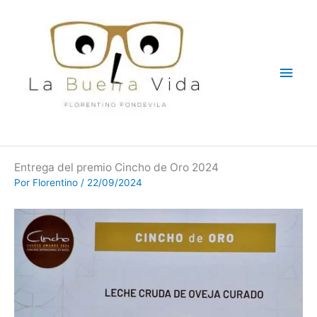
Ir
Men
al
contenido
princ
Entrega del premio Cincho de Oro 2024
Por
Florentino
/
22/09/2024