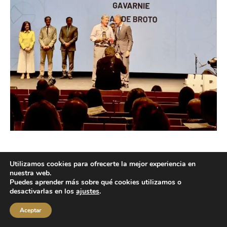
Utilizamos cookies para ofrecerte la mejor experiencia en
Copyright © 2026 labuenavidaenzaragoza.com
nuestra web.
Sitio web protegido por
Mantenimiento web Zaragoza
Puedes aprender más sobre qué cookies utilizamos o
desactivarlas en los
ajustes
.
Aviso Legal
Política de privacidad
Política de cookies
Contacta conmigo
Aceptar