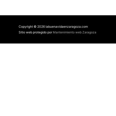
Copyright © 2026 labuenavidaenzaragoza.com
Sitio web protegido por
Mantenimiento web Zaragoza