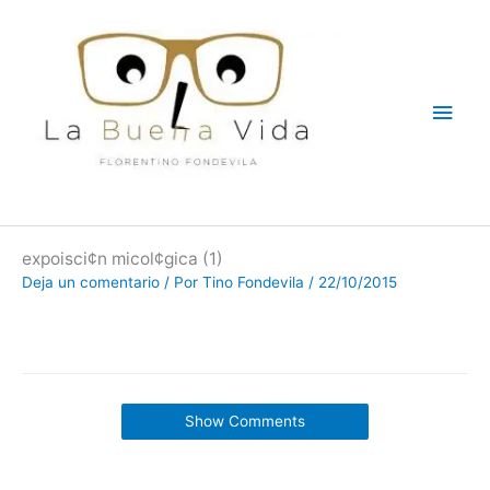
Ir
Men
al
contenido
princ
expoisci¢n micol¢gica (1)
Deja un comentario
/ Por
Tino Fondevila
/
22/10/2015
Show Comments