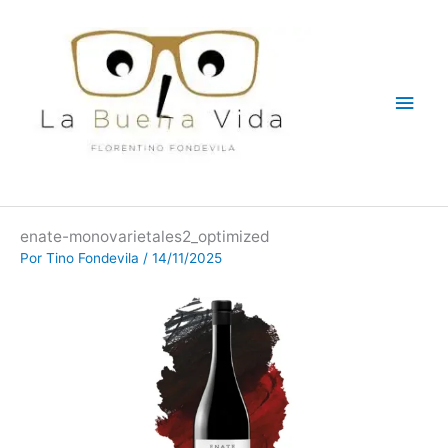
Ir
Men
al
contenido
princ
enate-monovarietales2_optimized
Por
Tino Fondevila
/
14/11/2025