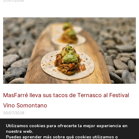
31/07/2026
MasFarré lleva sus tacos de Ternasco al Festival
Vino Somontano
30/07/2026
Utilizamos cookies para ofrecerte la mejor experiencia en
nuestra web.
Copyright © 2026 labuenavidaenzaragoza.com
Puedes aprender más sobre qué cookies utilizamos o
Sitio web protegido por
Mantenimiento web Zaragoza