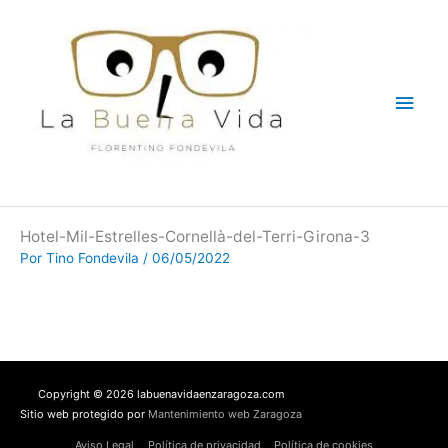
Ir
Men
al
contenido
princ
Hotel-Mil-Estrelles-Cornellà-del-Terri-Girona-3
Por
Tino Fondevila
/
06/05/2022
Copyright © 2026 labuenavidaenzaragoza.com
Sitio web protegido por
Mantenimiento web Zaragoza
Aviso Legal
Política de privacidad
Política de cookies