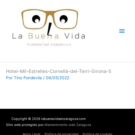
Ir
Men
al
contenido
princ
Hotel-Mil-Estrelles-Cornellà-del-Terri-Girona-5
Por
Tino Fondevila
/
06/05/2022
Copyright © 2026 labuenavidaenzaragoza.com
Sitio web protegido por
Mantenimiento web Zaragoza
Aviso Legal
Política de privacidad
Política de cookies