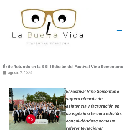
Ir
Men
al
contenido
princ
Éxito Rotundo en la XXIII Edición del Festival Vino Somontano
agosto 7, 2024
El Festival Vino Somontano
supera récords de
asistencia y facturación en
su vigésimo tercera edición,
consolidándose como un
referente nacional.