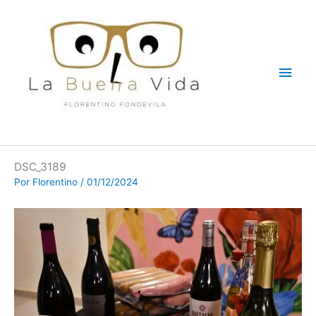
Ir
Men
al
contenido
princ
DSC_3189
Por
Florentino
/
01/12/2024