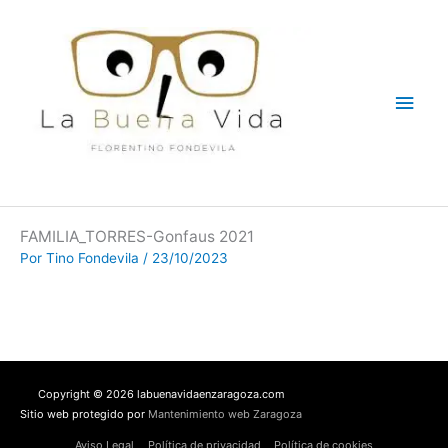
Ir
Men
al
contenido
princ
FAMILIA_TORRES-Gonfaus 2021
Por
Tino Fondevila
/
23/10/2023
Copyright © 2026 labuenavidaenzaragoza.com
Sitio web protegido por
Mantenimiento web Zaragoza
Aviso Legal
Política de privacidad
Política de cookies