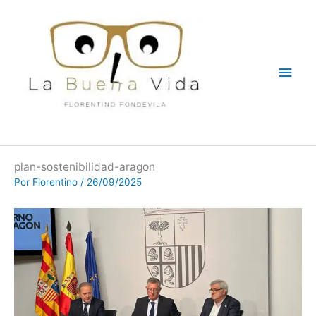
Ir
Men
al
contenido
princ
plan-sostenibilidad-aragon
Por
Florentino
/
26/09/2025