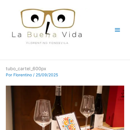
Ir
Men
al
contenido
princ
tubo_cartel_600px
Por
Florentino
/
25/09/2025