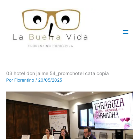
Ir
Men
al
contenido
princ
03 hotel don jaime 54_promohotel cata copia
Por
Florentino
/
20/05/2025