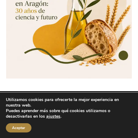
Utilizamos cookies para ofrecerte la mejor experiencia en
Copyright © 2026 labuenavidaenzaragoza.com
nuestra web.
Sitio web protegido por
Mantenimiento web Zaragoza
Puedes aprender más sobre qué cookies utilizamos o
desactivarlas en los
ajustes
.
Aviso Legal
Política de privacidad
Política de cookies
Contacta conmigo
Aceptar