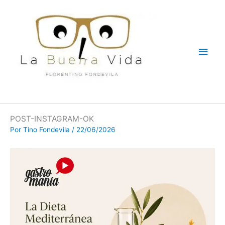
Ir
Men
al
contenido
princ
POST-INSTAGRAM-OK
Por
Tino Fondevila
/
22/06/2026