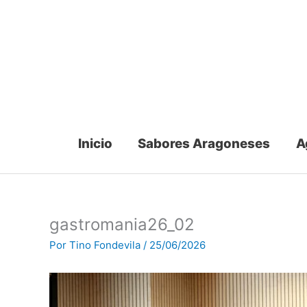
Ir
al
contenido
Inicio
Sabores Aragoneses
A
gastromania26_02
Por
Tino Fondevila
/
25/06/2026