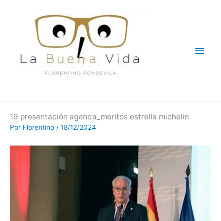
Ir
Men
al
contenido
princ
19 presentación agenda_meritos estrella michelin
Por
Florentino
/
18/12/2024