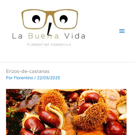
Ir
Men
al
contenido
princ
Erizos-de-castanas
Por
Florentino
/
22/05/2025