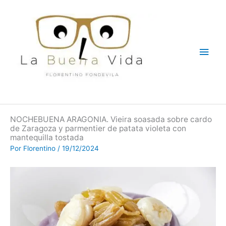
Ir
Men
al
contenido
princ
NOCHEBUENA ARAGONIA. Vieira soasada sobre cardo
de Zaragoza y parmentier de patata violeta con
mantequilla tostada
Por
Florentino
/
19/12/2024