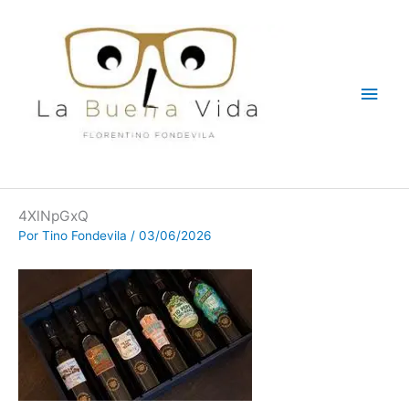
Ir
Men
al
contenido
princ
4XlNpGxQ
Por
Tino Fondevila
/
03/06/2026