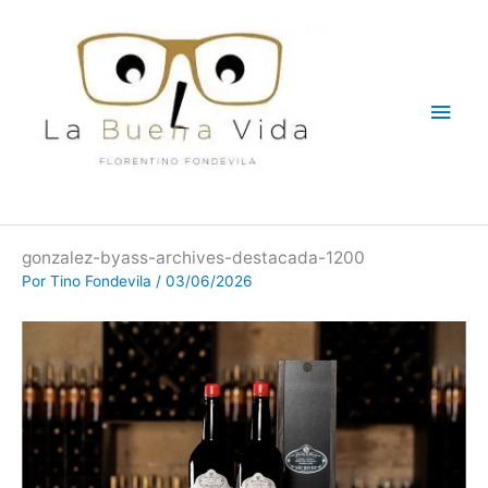
Ir
Men
al
contenido
princ
gonzalez-byass-archives-destacada-1200
Por
Tino Fondevila
/
03/06/2026