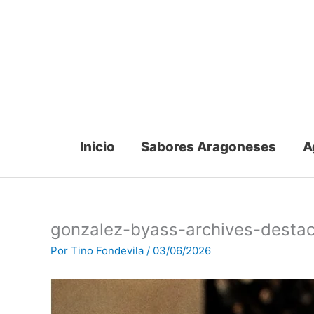
Ir
al
contenido
Inicio
Sabores Aragoneses
A
gonzalez-byass-archives-desta
Por
Tino Fondevila
/
03/06/2026