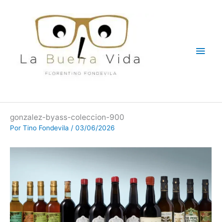
Ir
Men
al
contenido
princ
gonzalez-byass-coleccion-900
Por
Tino Fondevila
/
03/06/2026