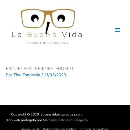
Ir
Men
al
contenido
princ
ESCUELA-SUPERIOR-TERUEL-1
Por
Tino Fondevila
/
21/03/2023
Copyright © 2026 labuenavidaenzaragoza.com
Sitio web protegido por
Mantenimiento web Zaragoza
Aviso Legal
Política de privacidad
Política de cookies