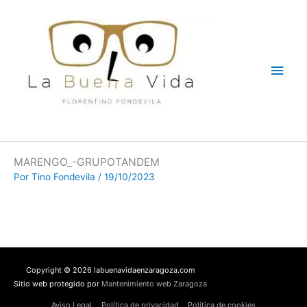
Ir
Men
al
contenido
princ
MARENGO_-GRUPOTANDEM
Por
Tino Fondevila
/
19/10/2023
Copyright © 2026 labuenavidaenzaragoza.com
Sitio web protegido por
Mantenimiento web Zaragoza
Aviso Legal
Política de privacidad
Política de cookies