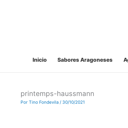
Ir
al
contenido
Inicio
Sabores Aragoneses
A
printemps-haussmann
Por
Tino Fondevila
/
30/10/2021