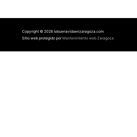
Copyright © 2026 labuenavidaenzaragoza.com
Sitio web protegido por
Mantenimiento web Zaragoza