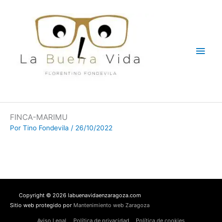
Ir
Men
al
contenido
princ
FINCA-MARIMU
Por
Tino Fondevila
/
26/10/2022
Copyright © 2026 labuenavidaenzaragoza.com
Sitio web protegido por
Mantenimiento web Zaragoza
Aviso Legal
Política de privacidad
Política de cookies