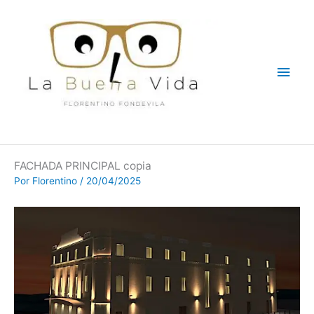
Ir
Men
al
contenido
princ
FACHADA PRINCIPAL copia
Por
Florentino
/
20/04/2025