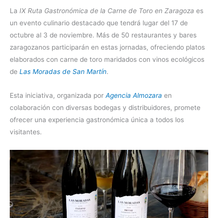
La
IX Ruta Gastronómica de la Carne de Toro en Zaragoza
es
un evento culinario destacado que tendrá lugar del 17 de
octubre al 3 de noviembre. Más de 50 restaurantes y bares
zaragozanos participarán en estas jornadas, ofreciendo platos
elaborados con carne de toro maridados con vinos ecológicos
de
Las Moradas de San Martín
.
Esta iniciativa, organizada por
Agencia Almozara
en
colaboración con diversas bodegas y distribuidores, promete
ofrecer una experiencia gastronómica única a todos los
visitantes.