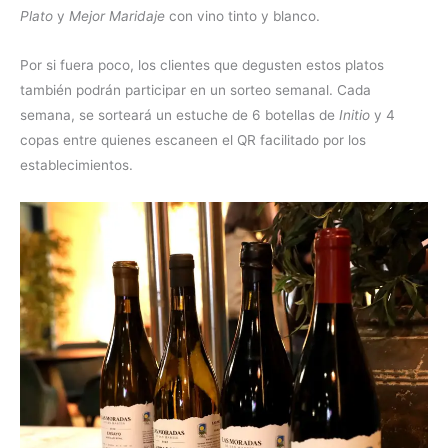
Plato
y
Mejor Maridaje
con vino tinto y blanco.
Por si fuera poco, los clientes que degusten estos platos
también podrán participar en un sorteo semanal. Cada
semana, se sorteará un estuche de 6 botellas de
Initio
y 4
copas entre quienes escaneen el QR facilitado por los
establecimientos.