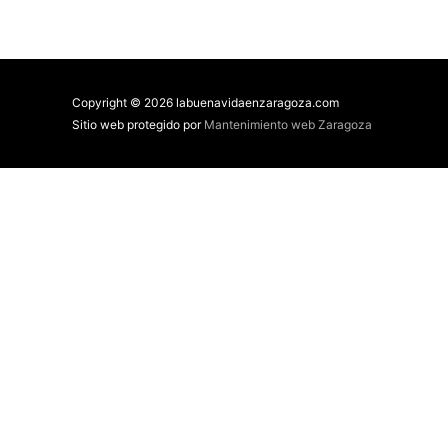
Copyright © 2026 labuenavidaenzaragoza.com
Sitio web protegido por
Mantenimiento web Zaragoza