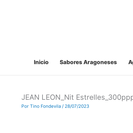
Ir
al
contenido
Inicio
Sabores Aragoneses
A
JEAN LEON_Nit Estrelles_300pp
Por
Tino Fondevila
/
28/07/2023