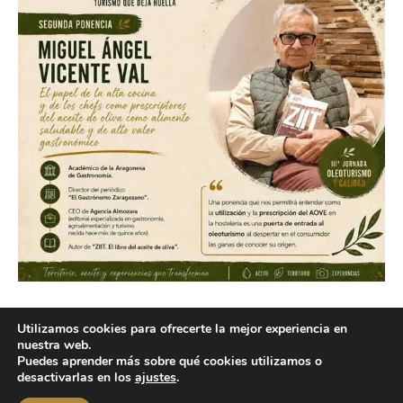
Utilizamos cookies para ofrecerte la mejor experiencia en
nuestra web.
Copyright © 2026 labuenavidaenzaragoza.com
Puedes aprender más sobre qué cookies utilizamos o
Sitio web protegido por
Mantenimiento web Zaragoza
desactivarlas en los
ajustes
.
Aviso Legal
Política de privacidad
Política de cookies