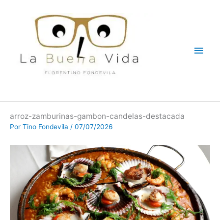
Ir
Men
al
contenido
princ
arroz-zamburinas-gambon-candelas-destacada
Por
Tino Fondevila
/
07/07/2026