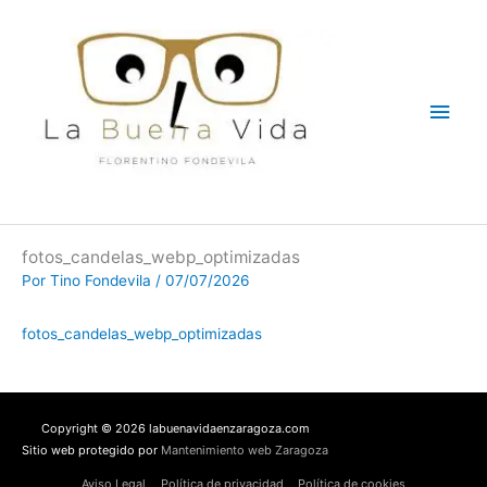
Ir
Men
al
contenido
princ
fotos_candelas_webp_optimizadas
Por
Tino Fondevila
/
07/07/2026
fotos_candelas_webp_optimizadas
Copyright © 2026 labuenavidaenzaragoza.com
Sitio web protegido por
Mantenimiento web Zaragoza
Aviso Legal
Política de privacidad
Política de cookies